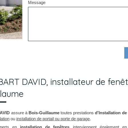
Message
ART DAVID, installateur de fenêt
llaume
AVID
assure à
Bois-Guillaume
toutes prestations
d'Installation de
lation
ou
installation de portail ou porte de garage
.
xperts en
installation de fenêtres
interviennent également e