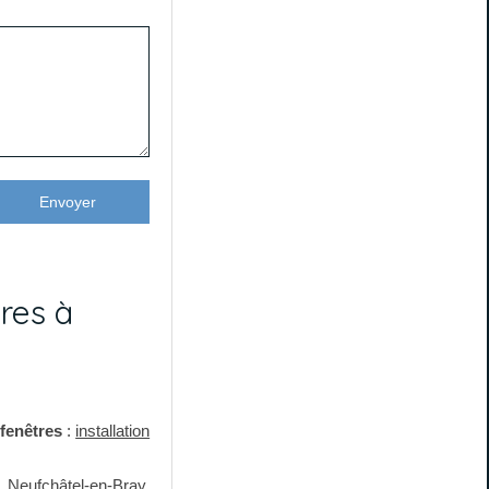
Envoyer
res à
 fenêtres
:
installation
n
Neufchâtel-en-Bray
,