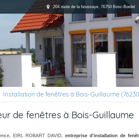
204 route de la houssaye, 76750 Bosc-Bordel
Installation de fenêtres à Bois-Guillaume (76230
teur de fenêtres à Bois-Guillaume
rience, EIRL ROBART DAVID,
entreprise d'installation de fenê