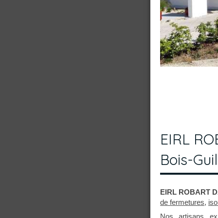
EIRL ROB
Bois-Gui
EIRL ROBART D
de fermetures
,
iso
Nos artisans e