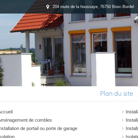
204 route de la houssaye, 76750 Bosc-Bordel
Plan du site
ccueil
Instal
Aménagement de combles
Instal
nstallation de portail ou porte de garage
Instal
solation
Isola