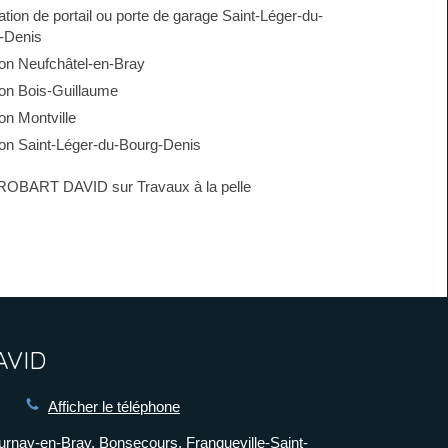
lation de portail ou porte de garage Saint-Léger-du-
-Denis
ion Neufchâtel-en-Bray
ion Bois-Guillaume
ion Montville
tion Saint-Léger-du-Bourg-Denis
ROBART DAVID sur Travaux à la pelle
AVID
Afficher le téléphone
ournay-en-Bray, Bonsecours, Franqueville-Saint-