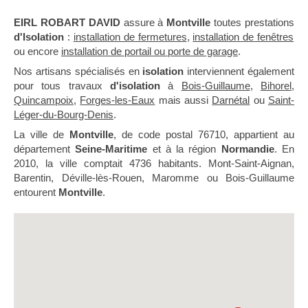
EIRL ROBART DAVID
assure à
Montville
toutes prestations
d'Isolation
:
installation de fermetures
,
installation de fenêtres
ou encore
installation de portail ou porte de garage
.
Nos artisans spécialisés en
isolation
interviennent également
pour tous travaux
d'isolation
à
Bois-Guillaume
,
Bihorel
,
Quincampoix
,
Forges-les-Eaux
mais aussi
Darnétal
ou
Saint-
Léger-du-Bourg-Denis
.
La ville de
Montville
, de code postal 76710, appartient au
département
Seine-Maritime
et à la région
Normandie
. En
2010, la ville comptait 4736 habitants. Mont-Saint-Aignan,
Barentin, Déville-lès-Rouen, Maromme ou Bois-Guillaume
entourent
Montville
.