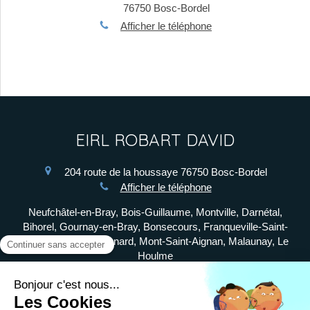
76750
Bosc-Bordel
Afficher le téléphone
EIRL ROBART DAVID
204 route de la houssaye
76750
Bosc-Bordel
Afficher le téléphone
Neufchâtel-en-Bray, Bois-Guillaume, Montville, Darnétal,
Bihorel, Gournay-en-Bray, Bonsecours, Franqueville-Saint-
Pierre, Le Mesnil-Esnard, Mont-Saint-Aignan, Malaunay, Le
Houlme
Plan du site