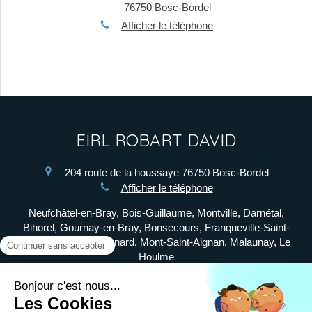
76750
Bosc-Bordel
Afficher le téléphone
EIRL ROBART DAVID
204 route de la houssaye
76750
Bosc-Bordel
Afficher le téléphone
Neufchâtel-en-Bray, Bois-Guillaume, Montville, Darnétal,
Bihorel, Gournay-en-Bray, Bonsecours, Franqueville-Saint-
Pierre, Le Mesnil-Esnard, Mont-Saint-Aignan, Malaunay, Le
Houlme
Plan du site