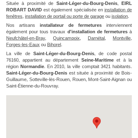
Située à proximité de
Saint-Léger-du-Bourg-Denis
,
EIRL
ROBART DAVID
est également spécialisée en
installation de
fenêtres
,
installation de portail ou porte de garage
ou
isolation
.
Nos artisans
installateur de fermetures
interviennent
également pour tous travaux
d'installation de fermetures
à
Neufchâtel-en-Bray
,
Quincampoix
,
Darnétal
,
Montville
,
Forges-les-Eaux
ou
Bihorel
.
La ville de
Saint-Léger-du-Bourg-Denis
, de code postal
76160, appartient au département
Seine-Maritime
et à la
région
Normandie
. En 2010, la ville comptait 3421 habitants.
Saint-Léger-du-Bourg-Denis
est située à proximité de Bois-
Guillaume, Sotteville-lès-Rouen, Rouen, Mont-Saint-Aignan ou
Saint-Étienne-du-Rouvray.