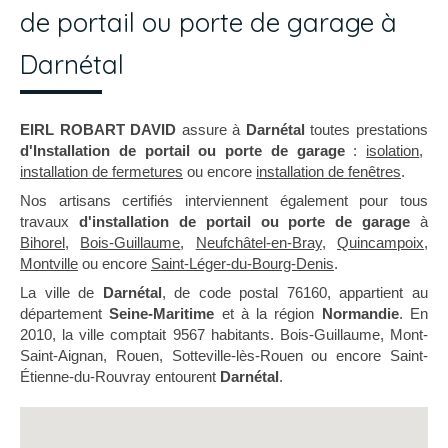
de portail ou porte de garage à
Darnétal
EIRL ROBART DAVID
assure à
Darnétal
toutes prestations
d'Installation de portail ou porte de garage
:
isolation
,
installation de fermetures
ou encore
installation de fenêtres
.
Nos artisans certifiés interviennent également pour tous
travaux
d'installation de portail ou porte de garage
à
Bihorel
,
Bois-Guillaume
,
Neufchâtel-en-Bray
,
Quincampoix
,
Montville
ou encore
Saint-Léger-du-Bourg-Denis
.
La ville de
Darnétal
, de code postal 76160, appartient au
département
Seine-Maritime
et à la région
Normandie
. En
2010, la ville comptait 9567 habitants. Bois-Guillaume, Mont-
Saint-Aignan, Rouen, Sotteville-lès-Rouen ou encore Saint-
Étienne-du-Rouvray entourent
Darnétal
.